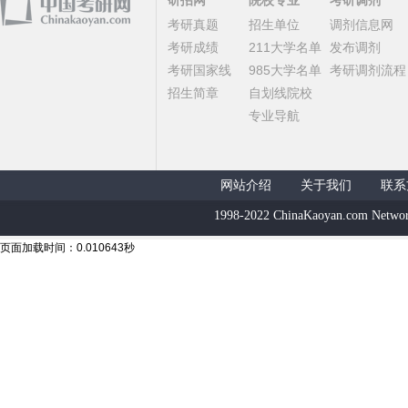
研招网
院校专业
考研调剂
考研真题
招生单位
调剂信息网
考研成绩
211大学名单
发布调剂
考研国家线
985大学名单
考研调剂流程
招生简章
自划线院校
专业导航
网站介绍
关于我们
联系
1998-2022 ChinaKaoyan.com Networ
页面加载时间：0.010643秒