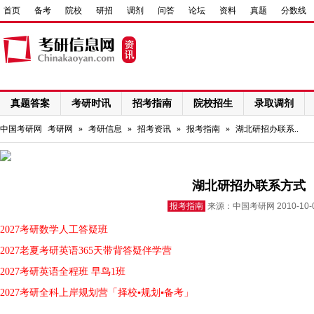
首页
备考
院校
研招
调剂
问答
论坛
资料
真题
分数线
真题答案
考研时讯
招考指南
院校招生
录取调剂
网络课程
中国考研网
考研网
»
考研信息
»
招考资讯
»
报考指南
»
湖北研招办联系..
湖北研招办联系方式
报考指南
来源：中国考研网 2010-10
2027考研数学人工答疑班
2027老夏考研英语365天带背答疑伴学营
2027考研英语全程班 早鸟1班
2027考研全科上岸规划营「择校▪规划▪备考」