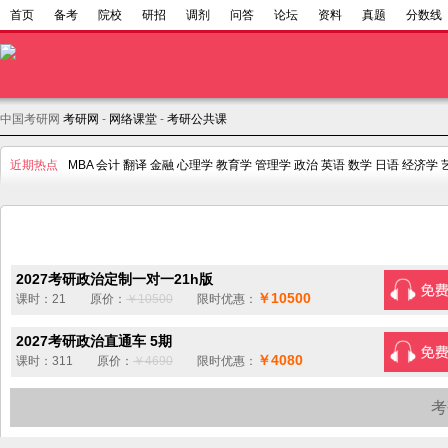
首页
备考
院校
研招
调剂
问答
论坛
资料
真题
分数线
中国考研网
考研网
-
网络课堂
-
考研公共课
近期热点
MBA
会计
翻译
金融
心理学
教育学
管理学
政治
英语
数学
日语
经济学
2027考研政治定制一对一21h版
￥10500
课时：21 原价：
￥10500
限时优惠：
2027考研政治直通车 5期
￥4080
课时：311 原价：
￥4690
限时优惠：
考