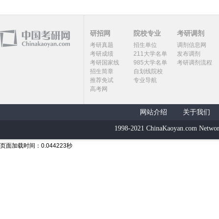
研招网
院校专业
考研调剂
考研真题
招生单位
调剂信息网
考研成绩
211大学名单
发布调剂
考研国家线
985大学名单
考研调剂流程
招生简章
自划线院校
推荐免试
专业导航
高考网
网站介绍
关于我们
1998-2021 ChinaKaoyan.com Networ
页面加载时间：0.044223秒