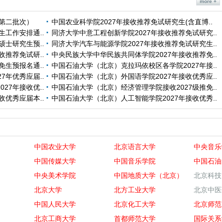
more +
（第二批次）
中国农业科学院2027年接收推荐免试研究生(含直博..
生工作安排通..
同济大学中意工程创新学院2027年接收推荐免试研究..
硕士研究生预..
同济大学汽车与能源学院2027年接收推荐免试研究生..
收推荐免试研..
中央民族大学中华民族共同体学院2027年接收推荐免..
免生预报名通..
中国石油大学（北京）克拉玛依校区各学院2027年接..
7年优秀应届..
中国石油大学（北京）外国语学院2027年接收优秀应..
27年接收优..
中国石油大学（北京）经济管理学院接收2027级推免..
收优秀应届本..
中国石油大学（北京）人工智能学院2027年接收优秀..
中国农业大学
北京语言大学
中央音乐
中国传媒大学
中国音乐学院
中国石油
中央美术学院
中国地质大学（北京）
北京科技
北京大学
北方工业大学
北京中医
中国人民大学
北京化工大学
北京师范
北京工商大学
首都师范大学
国际关系