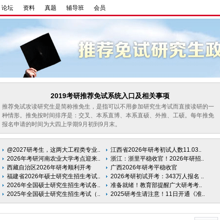
论坛
资料
真题
辅导班
会员
2019考研推荐免试系统入口及相关事项
推荐免试攻读研究生是简称推免生，是指可以不用参加研究生考试而直接读研的一
种情形。推免按时间排序是：交叉、本系直博、本系直硕、外推、工硕。每年推免
报名申请的时间为大四上学期9月初到9月末。
@2027研考生，这两大工程类专业..
江西省2026年研考初试人数11.03..
2026年考研河南农业大学考点迎来..
浙江：浙里平稳收官！2026年研招..
西藏自治区2026年研考顺利开考
广西2026年研考平稳收官
福建省2026年硕士研究生招生考试..
2026考研初试开考：343万人报名 ..
2026年全国硕士研究生招生考试各..
准备就绪！教育部提醒广大研考考..
2025年全国硕士研究生招生考试（..
2025研考生请注意！11日开通《准..