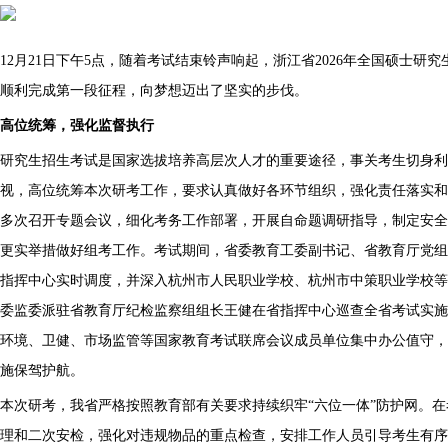
12月21日下午5点，随着考试结束铃声响起，浙江省2026年全国硕士研
顺利完成第一段征程，向梦想迈出了坚实的步伐。
高位统筹，强化监督执行
研究生招生考试是国家选拔培养高层次人才的重要途径，事关考生切身利
视，高位统筹本次研考工作，要求认真做好各环节组织，强化责任落实和
多次召开专题会议，细化考务工作部署，开展自命题调研指导，制定安全
更实举措做好组考工作。考试期间，省委教育工委副书记、省教育厅党组
指挥中心实时调度，并深入杭州市人民职业学校、杭州市中策职业学校等
委监委派驻省教育厅纪检监察组组长王健在省指挥中心巡查全省考试实施
环境、卫健、市场监管等国家教育考试联席会议成员单位集中办公值守，
施保驾护航。
本次研考，我省严格按照教育部有关要求持续织牢“六位一体”防护网。
理和二次安检，强化对违规物品的重点检查，安排工作人员引导考生有序