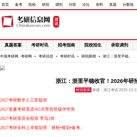
首页
备考
院校
研招
调剂
问答
论坛
资料
真题
分数线
真题答案
考研时讯
招考指南
院校招生
录取调剂
网络课程
中国考研网
考研网
»
考研信息
»
考研时讯
»
研招新闻
»
浙江：浙里平稳..
浙江：浙里平稳收官！2026年研
研招新闻
来源：浙江考试 2025-12-
2027考研数学人工答疑班
2027老夏考研英语365天带背答疑伴学营
2027考研英语全程班 早鸟1班
2027考研全科上岸规划营「择校▪规划▪备考」