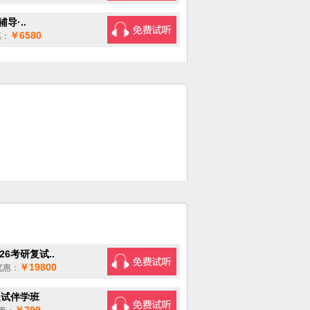
导·..
￥6580
：
6考研复试..
￥19800
惠：
复试伴学班