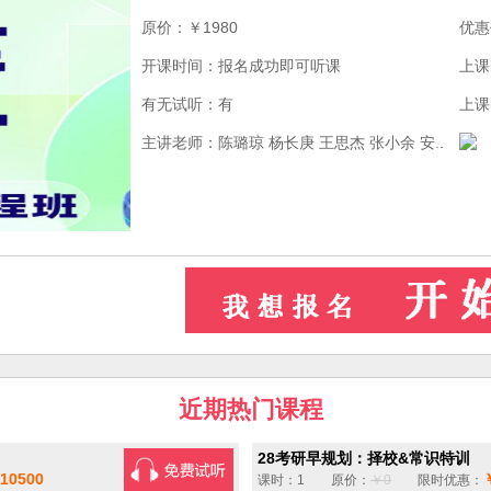
原价：￥1980
优惠
开课时间：报名成功即可听课
上课
有无试听：有
上课
主讲老师：陈璐琼 杨长庚 王思杰 张小余 安..
近期热门课程
28考研早规划：择校&常识特训
10500
课时：1 原价：
￥0
限时优惠：