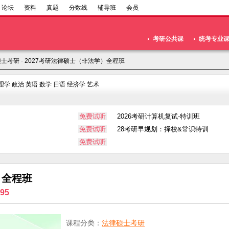
论坛
资料
真题
分数线
辅导班
会员
考研公共课
统考专业
硕士考研
-
2027考研法律硕士（非法学）全程班
理学
政治
英语
数学
日语
经济学
艺术
免费试听
2026考研计算机复试-特训班
免费试听
28考研早规划：择校&常识特训
免费试听
）全程班
95
课程分类：
法律硕士考研