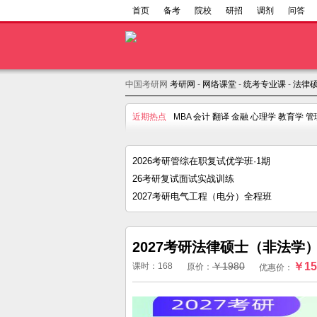
首页
备考
院校
研招
调剂
问答
中国考研网
考研网
-
网络课堂
-
统考专业课
-
法律
近期热点
MBA
会计
翻译
金融
心理学
教育学
管
2026考研管综在职复试优学班·1期
26考研复试面试实战训练
2027考研电气工程（电分）全程班
2027考研法律硕士（非法学
￥1980
￥15
课时：168
原价：
优惠价：