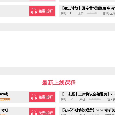
【凌云计划】夏令营&预推免 申请辅
课时：1 原价：
￥6580
限时优惠
最新上线课程
6考..
【一志愿未上岸协议全额退费】202
22800
课时：66 原价：
￥19800
限时优
考研..
【初试不过协议退费】2026考研