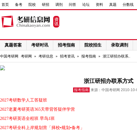
首页
备考
院校
研招
调剂
问答
论坛
资料
真题
分数线
真题答案
考研时讯
招考指南
院校招生
录取调剂
网络课程
中国考研网
考研网
»
考研信息
»
招考资讯
»
报考指南
»
浙江研招办联系..
浙江研招办联系方式
报考指南
来源：中国考研网 2010-10
2027考研数学人工答疑班
2027老夏考研英语365天带背答疑伴学营
2027考研英语全程班 早鸟1班
2027考研全科上岸规划营「择校▪规划▪备考」