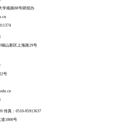
大学南路88号研招办
u.cn
311374
3
市铜山新区上海路29号
2
2号
.edu.cn
3
39 传真：0510-85913637
道1800号