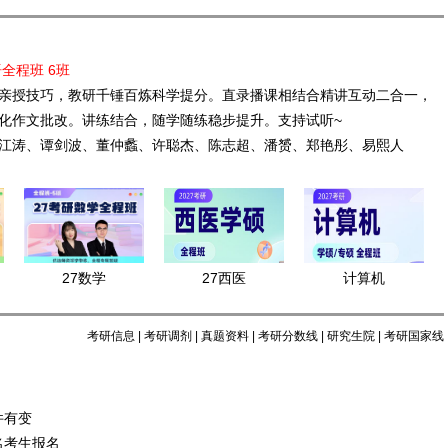
语全程班 6班
亲授技巧，教研千锤百炼科学提分。直录播课相结合精讲互动二合一，
化作文批改。讲练结合，随学随练稳步提升。支持试听~
江涛、谭剑波、董仲蠡、许聪杰、陈志超、潘赟、郑艳彤、易熙人
27数学
27西医
计算机
考研信息
|
考研调剂
|
真题资料
|
考研分数线
|
研究生院
|
考研国家线
件有变
名考生报名