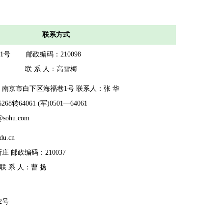
联系方式
1号 邮政编码：210098
6303 联 系 人：高雪梅
地址：南京市白下区海福巷1号 联系人：张 华
68转64061 (军)0501—64061
@
s
ohu.com
du.cn
 邮政编码：210037
2 联 系 人：曹 扬
2号