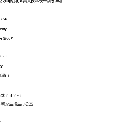
市汉中路140号南京医科大学研究生处
u.cn
350
马路66号
u.cn
90
市翟山
5或84315498
学研究生招生办公室
5