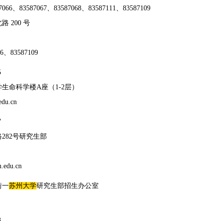
66、83587067、83587068、83587111、83587109
 200 号
6、83587109
5
生命科学楼A座（1-2层）
edu.cn
7
282号研究生部
edu.cn
街一
苏州大学
研究生部招生办公室
3