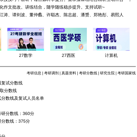
化作文批改。讲练结合，随学随练稳步提升。支持试听~
江涛、谭剑波、董仲蠡、许聪杰、陈志超、潘赟、郑艳彤、易熙人
27数学
27西医
计算机
考研信息
|
考研调剂
|
真题资料
|
考研分数线
|
研究生院
|
考研国家线
愿复试分数线
录取分数线
试分数线及复试人员名单
研分数线：360分
分数线：375分
5分