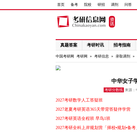
首页
备考
院校
研招
调剂
问答
真题答案
考研时讯
招考指南
网络课程
中国考研网
考研网
»
考研信息
»
录取调剂
»
中华女子学
考研分数线
来源：中
2027考研数学人工答疑班
2027老夏考研英语365天带背答疑伴学营
2027考研英语全程班 早鸟1班
2027考研全科上岸规划营「择校▪规划▪备考