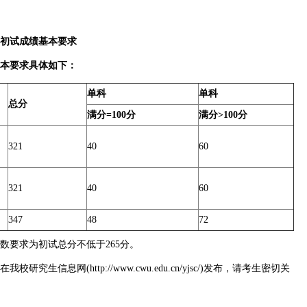
的初试成绩基本要求
本要求具体如下：
单科
单科
总分
满分=100分
满分>100分
321
40
60
321
40
60
347
48
72
数要求为初试总分不低于265分。
我校研究生信息网(http://www.cwu.edu.cn/yjsc/)发布，请考生密切关