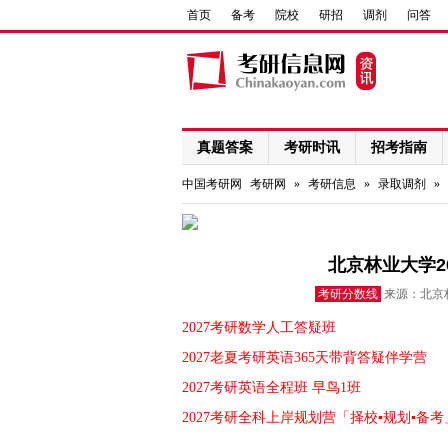
首页
备考
院校
研招
调剂
问答
真题答案
考研时讯
招考指南
网络课程
中国考研网
考研网
»
考研信息
»
录取调剂
»
北京林业大学2
考研分数线
来源：北京林
2027考研数学人工答疑班
2027老夏考研英语365天带背答疑伴学营
2027考研英语全程班 早鸟1班
2027考研全科上岸规划营「择校▪规划▪备考