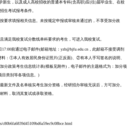
学新生，以及成人高校招收的普通本专科(含高职)应(往)届毕业生、在校
招生考试报考条件。
按要求填报相关信息。未按规定申报或审核未通过的，不享受加分政
且满足我校复试分数线单科要求的考生，可进入我校复试。
:00前通过电子邮件(邮箱地址：yzb@bjfu.edu.cn，此邮箱不接受调剂
材料：①本人有效居民身份证照片(正反面)、②有本人手写签名的说明、
合加分政策考生信息统计表(模板见附件)，电子邮件的主题格式为：加分项
项目类别等各项信息。)
最新文件及名单核实考生加分资格，经研招办审核无误后，方可加分。
材料，取消其复试或录取资格。
s/c80b6fa6839d45109bd6a59ec9c08bce.html