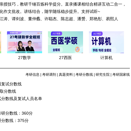
亲授技巧，教研千锤百炼科学提分。直录播课相结合精讲互动二合一，
化作文批改。讲练结合，随学随练稳步提升。支持试听~
江涛、谭剑波、董仲蠡、许聪杰、陈志超、潘赟、郑艳彤、易熙人
27数学
27西医
计算机
考研信息
|
考研调剂
|
真题资料
|
考研分数线
|
研究生院
|
考研国家线
愿复试分数线
录取分数线
试分数线及复试人员名单
研分数线：360分
分数线：375分