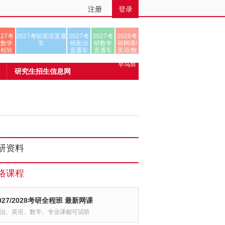
注册
登录
027考
2027考研英语直通
2027考
2027考
2028考
研数学
车
研政治
研数学
研网课/
全程班
直通车
直通车
英语/数
学/正式
早鸟班
研究生招生信息网
研资料
络课程
027/2028考研全程班 最新网课
治、英语、数学、专业课都可试听