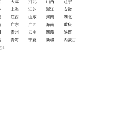
京
天津
河北
山西
辽宁
林
上海
江苏
浙江
安徽
建
江西
山东
河南
湖北
南
广东
广西
海南
重庆
川
贵州
云南
西藏
陕西
肃
青海
宁夏
新疆
内蒙古
龙江