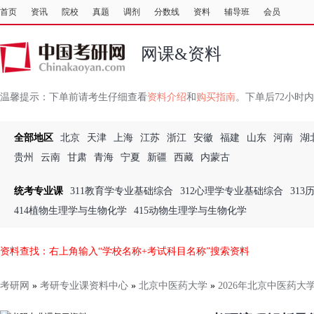
首页
资讯
院校
真题
调剂
分数线
资料
辅导班
会员
网课&资料
温馨提示：
下单前请考生仔细查看
资料介绍
和
购买指南
。下单后72小时
全部地区
北京
天津
上海
江苏
浙江
安徽
福建
山东
河南
湖
贵州
云南
甘肃
青海
宁夏
新疆
西藏
内蒙古
统考专业课
311教育学专业基础综合
312心理学专业基础综合
31
414植物生理学与生物化学
415动物生理学与生物化学
资料查找：右上角输入“学校名称+考试科目名称”搜索资料
考研网
»
考研专业课资料中心
»
北京中医药大学
»
2026年北京中医药大