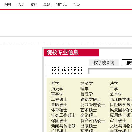
问答
论坛
资料
真题
辅导班
会员
院校专业信息
按学校查询
按
哲学
经济学
法学
历史学
理学
工学
军事学
管理学
艺术学
工程硕士
建筑学硕士
临床医学硕
兽医硕士
公共管理硕士
口腔医学硕
体育硕士
艺术硕士
风景园林硕
社会工作硕士
金融硕士
应用统计硕
保险硕士
资产评估硕士
审计硕士
新闻与传播硕..
出版硕士
文物与博物馆
护理硕士
药学硕士
中药学硕士