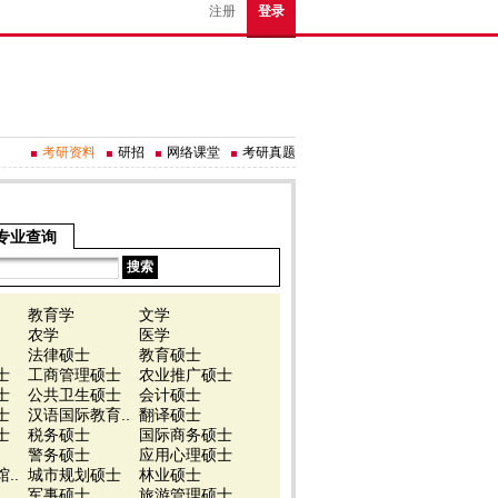
注册
登录
考研资料
研招
网络课堂
考研真题
专业查询
教育学
文学
农学
医学
法律硕士
教育硕士
士
工商管理硕士
农业推广硕士
士
公共卫生硕士
会计硕士
士
汉语国际教育..
翻译硕士
士
税务硕士
国际商务硕士
警务硕士
应用心理硕士
..
城市规划硕士
林业硕士
军事硕士
旅游管理硕士