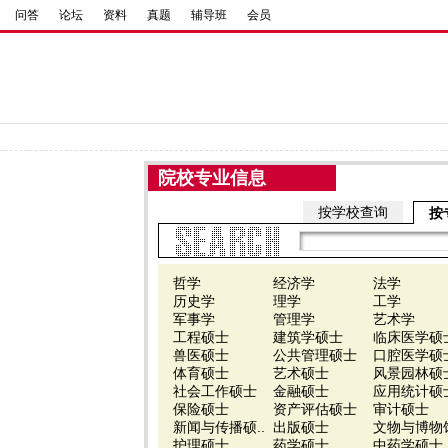
问答
论坛
资料
真题
辅导班
会员
院校专业信息
按学校查询
按
哲学
经济学
法学
历史学
理学
工学
军事学
管理学
艺术学
工程硕士
建筑学硕士
临床医学硕
兽医硕士
公共管理硕士
口腔医学硕
体育硕士
艺术硕士
风景园林硕
社会工作硕士
金融硕士
应用统计硕
保险硕士
资产评估硕士
审计硕士
新闻与传播硕..
出版硕士
文物与博物馆
护理硕士
药学硕士
中药学硕士