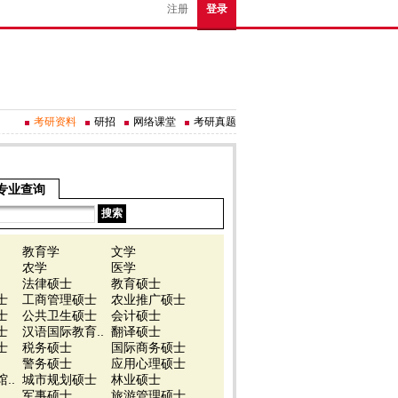
注册
登录
考研资料
研招
网络课堂
考研真题
专业查询
教育学
文学
农学
医学
法律硕士
教育硕士
士
工商管理硕士
农业推广硕士
士
公共卫生硕士
会计硕士
士
汉语国际教育..
翻译硕士
士
税务硕士
国际商务硕士
警务硕士
应用心理硕士
..
城市规划硕士
林业硕士
军事硕士
旅游管理硕士