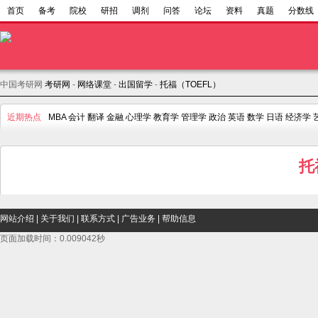
首页
备考
院校
研招
调剂
问答
论坛
资料
真题
分数线
中国考研网
考研网
-
网络课堂
-
出国留学
-
托福（TOEFL）
近期热点
MBA
会计
翻译
金融
心理学
教育学
管理学
政治
英语
数学
日语
经济学
托
网站介绍
|
关于我们
|
联系方式
|
广告业务
|
帮助信息
页面加载时间：0.009042秒