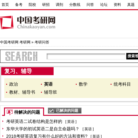
首页
备考
院校
研招
调剂
分数线
问答
论坛
资料
真题
中国考研网
考研网
»
考研问答
复习、辅导
政治
英语
数学
统考科目
教材、辅导书
辅导班
已解决的问题
待解决的问题
考研英语二试卷结构是怎样的
[
英语
]
东华大学的初试英语二是自主命题吗？
[
英语
]
2018考研英语复习有什么好的方法和资料?
[
英语
]